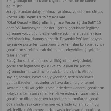
120 gramajlı birinci kalite kağıda 125 mikron ile lamine
edilmiştir.
Sert yapısından dolayı kırılmaz, yırtılmaz ve deforme olmaz.
Poster-Afiş Boyutları 297 x 420 mm
"Okul Öncesi – İlköğretim İngilizce Poster Eğitim Seti"
15
adet PVC laminasyonlu posteri içeren, çocukların İngilizce
öğrenme yolculuğunu eğlenceli ve etkili hale getirmek için
özel olarak hazırlanmış bir settir. Dayanıklı PVC laminasyon
sayesinde posterler, uzun ömürlü ve temizliği kolaydır; ayrıca
çocukların sürekli olarak dokunup inceleyebileceği şekilde
tasarlanmıştır.
Bu eğitim seti, okul öncesi ve ilköğretim seviyesindeki
çocukların İngilizceyi görsel ve etkileşimli bir şekilde
öğrenmelerine yardımcı olacak konuları içerir. Alfabe,
sayılar, renkler, hayvanlar, yiyecekler, beden bölümleri,
günlük ifadeler, mevsimler ve hava durumu gibi temel
kavramlar, dikkat çekici görsellerle desteklenerek çocukların
kolayca anlamasını sağlar. Renkli ve eğlenceli tasarımıyla
çocukların dikkatini çeken bu poster seti, sınıflarda, çocuk
odalarında veya öğrenme merkezlerinde kullanılabilir. Bu
set, İngilizce öğrenmeye erken yaşta başlayacak çocuklara