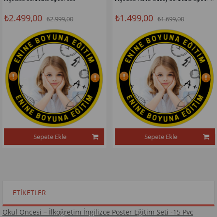
00
₺1.499,00
₺1.299
₺2.999,00
₺1.699,00
Sepete Ekle
Sepete Ekle
ETIKETLER
Okul Öncesi – İlköğretim İngilizce Poster Eğitim Seti -15 Pvc