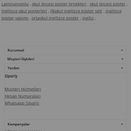
Laminasyonlu
,
okul öncesi poster örnekleri
,
okul öncesi poster
,
ingilizce okul posterleri
,
ilkokul ingilizce poster seti
,
ingilizce
poster yapımı
,
ortaokul ingilizce poster
,
ingiliz
,
Kurumsal
Müşteri İlişkileri
Yardım
Sipariş
Müşteri Hizmetleri
Hesap Numaraları
Whatsapp Sipariş
Kampanyalar​​​​