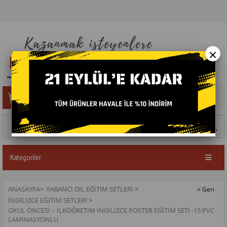
×
Sepetim
0
Ürün
Kategoriler
ANASAYFA
>
YABANCI DIL EĞITIM SETLERI
>
İNGILIZCE EĞITIM SETLERI
>
OKUL ÖNCESI – İLKÖĞRETIM İNGILIZCE POSTER EĞITIM SETI -15 PVC
LAMINASYONLU