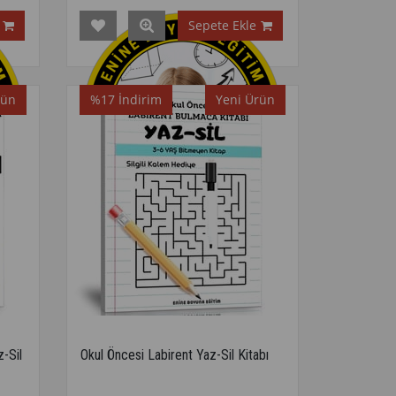
Sepete Ekle
rün
%17
İndirim
Yeni Ürün
-Sil
Okul Öncesi Labirent Yaz-Sil Kitabı