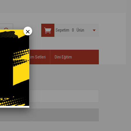
×
Sepetim
0
Ürün
r
Öğretici Eğitim Setleri
Dini Eğitim