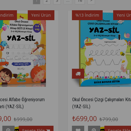
1
2
3
...
16
>
İndirim
Yeni Ürün
%13
İndirim
Yeni Ü
ncesi Alfabe Öğreniyorum
Okul Öncesi Çizgi Çalışmaları Kit
eti (YAZ-SİL)
(YAZ-SİL)
9,00
₺699,00
₺999,00
₺799,00
Sepete Ekle
Sepete Ekle