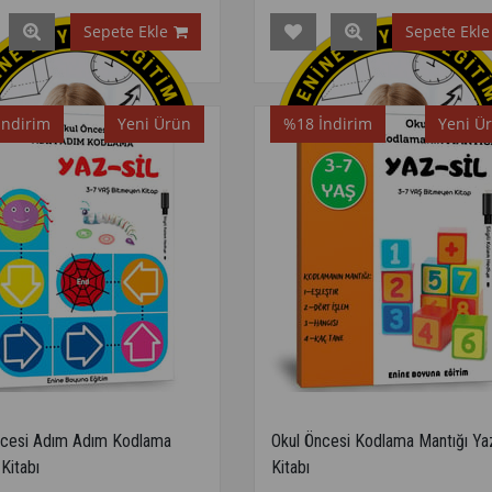
Sepete Ekle
Sepete Ekle
İndirim
Yeni Ürün
%18
İndirim
Yeni Ü
ncesi Adım Adım Kodlama
Okul Öncesi Kodlama Mantığı Yaz
 Kitabı
Kitabı