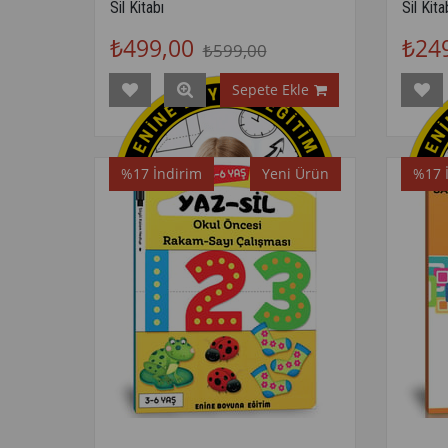
Sil Kitabı
Sil Kita
₺499,00
₺24
₺599,00
Sepete Ekle
%17
İndirim
Yeni Ürün
%17