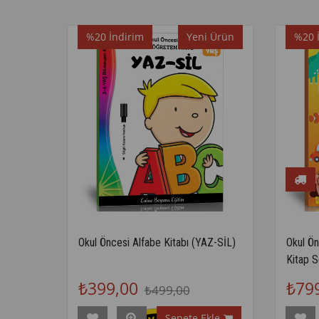
%20
İndirim
Yeni Ürün
%20
Okul Öncesi Alfabe Kitabı (YAZ-SİL)
Okul Ö
Kitap S
₺399,00
₺79
₺499,00
Sepete Ekle