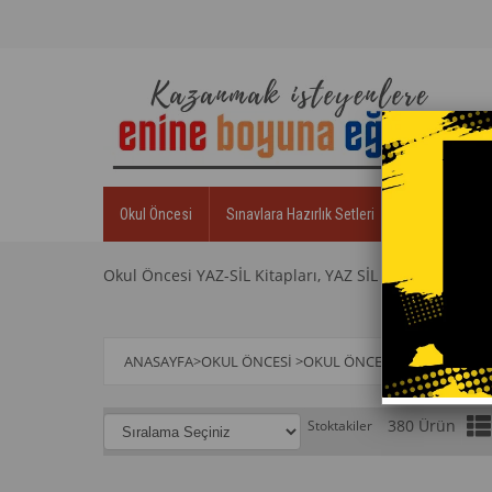
Okul Öncesi
Sınavlara Hazırlık Setleri
Zeka Eğitim S
Okul Öncesi YAZ-SİL Kitapları, YAZ SİL Kitapları, Bit
ANASAYFA
>
OKUL ÖNCESI
>
OKUL ÖNCESI YAZ-SİL KITAP
380 Ürün
Stoktakiler