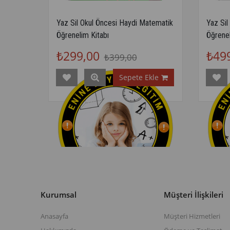
Yaz Sil Okul Öncesi Haydi Matematik
Yaz Sil
Öğrenelim Kitabı
Öğrenel
₺299,00
₺49
₺399,00
Sepete Ekle
Kurumsal
Müşteri İlişkileri
Anasayfa
Müşteri Hizmetleri