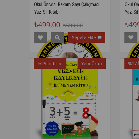
Okul Öncesi Rakam Sayı Çalışması
Okul Ö
Yaz-Sil Kitabı
Yaz-Sil
₺499,00
₺49
₺599,00
Sepete Ekle
%25
İndirim
Yeni Ürün
%17