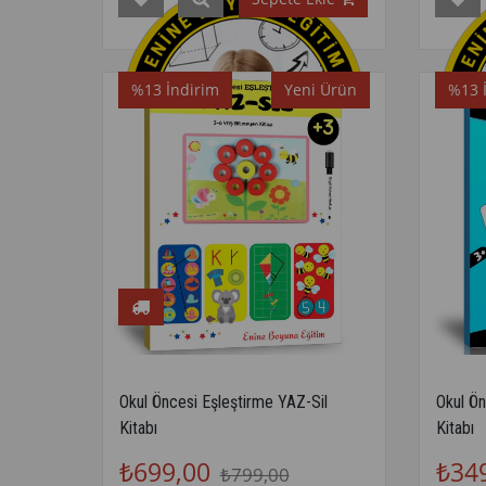
%13
İndirim
Yeni Ürün
%13
Okul Öncesi Eşleştirme YAZ-Sil
Okul Ön
Kitabı
Kitabı
₺699,00
₺34
₺799,00