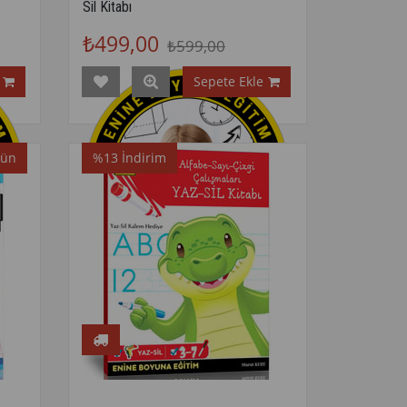
Sil Kitabı
₺499,00
₺599,00
Sepete Ekle
rün
%13
İndirim