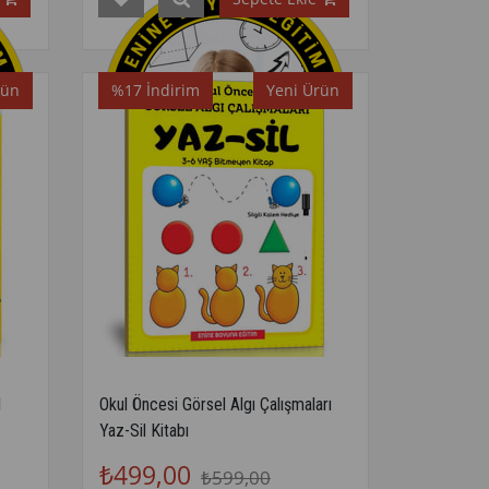
rün
%17
İndirim
Yeni Ürün
l
Okul Öncesi Görsel Algı Çalışmaları
Yaz-Sil Kitabı
₺499,00
₺599,00