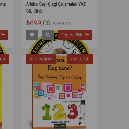
zma
Alfabe-Sayı-Çizgi Çalışmaları YAZ
SİL Kitabı
₺699,00
₺799,00
Sepete Ekle
rün
%17
İndirim
Yeni Ürün