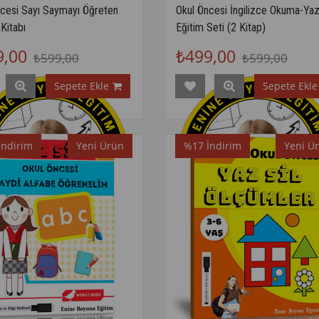
ncesi Sayı Saymayı Öğreten
Okul Öncesi İngilizce Okuma-Ya
 Kitabı
Eğitim Seti (2 Kitap)
9,00
₺499,00
₺599,00
₺599,00
Sepete Ekle
Sepete Ekle
İndirim
Yeni Ürün
%17
İndirim
Yeni Ü