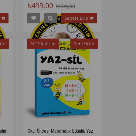
₺499,00
₺599,00
Sepete Ekle
rün
%17
İndirim
Yeni Ürün
elim
Okul Öncesi Matematik Etkinlik Yaz-