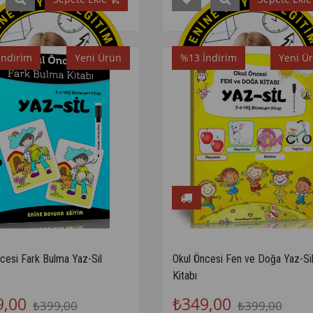
İndirim
Yeni Ürün
%13
İndirim
Yeni Ü
cesi Fark Bulma Yaz-Sil
Okul Öncesi Fen ve Doğa Yaz-Si
Kitabı
9,00
₺349,00
₺399,00
₺399,00