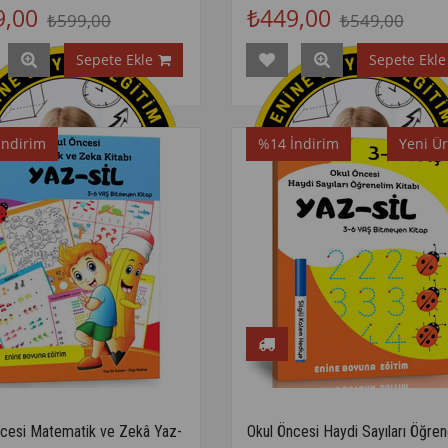
9,00
₺449,00
₺599,00
₺549,00
Sepete Ekle
Sepete Ekle
İndirim
%14
İndirim
Yeni Ü
ncesi Matematik ve Zekâ Yaz-
Okul Öncesi Haydi Sayıları Öğren