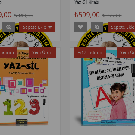
bı
Yaz-Sil Kitabı
9,00
₺599,00
₺349,00
₺699,00
Sepete Ekle
Sepete Ekle
İndirim
Yeni Ürün
%17
İndirim
Yeni Ü