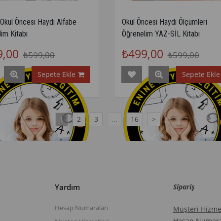
 Okul Öncesi Haydi Alfabe
Okul Öncesi Haydi Ölçümleri
im Kitabı
Öğrenelim YAZ-SİL Kitabı
9,00
₺499,00
₺599,00
₺599,00
Sepete Ekle
Sepete Ekle
1
2
3
...
16
>
Yardım
Sipariş
Hesap Numaraları
Müşteri Hizmet
Hesap Numara