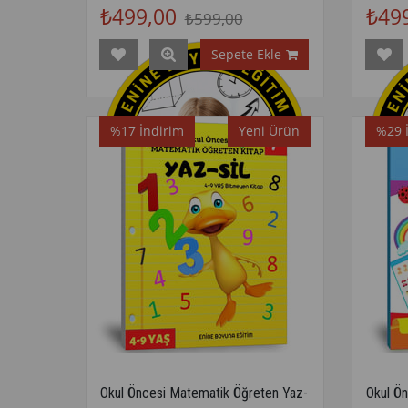
₺499,00
₺49
₺599,00
Sepete Ekle
%17
İndirim
Yeni Ürün
%29
Okul Öncesi Matematik Öğreten Yaz-
Okul Ö