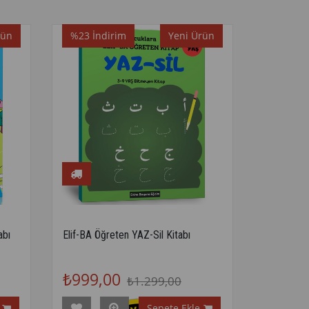
rün
%23
İndirim
Yeni Ürün
abı
Elif-BA Öğreten YAZ-Sil Kitabı
₺999,00
₺1.299,00
Sepete Ekle