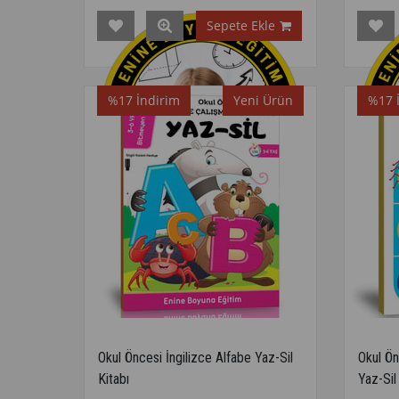
Sepete Ekle
%17
İndirim
Yeni Ürün
%17
Okul Öncesi İngilizce Alfabe Yaz-Sil
Okul Ö
Kitabı
Yaz-Sil