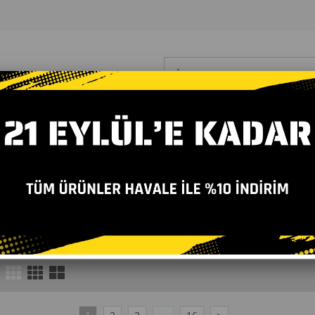
etleri
Bilişim Yayınları
Yabancı Dil Eğitim Setleri
Yardımcı Kaynakla
meyen Kitap, Tükenmeyen Kitap, YAZ-SİL Okul Öncesi Kitapları
LARI