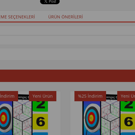
ME SEÇENEKLERI
ÜRÜN ÖNERILERI
İndirim
Yeni Ürün
%25
İndirim
Yeni Ü