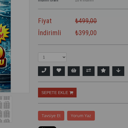
İndirim Oranı
20
%
İndirim
Fiyat
₺499,00
İndirimli
₺399,00
Tavsiye Et
Yorum Yaz