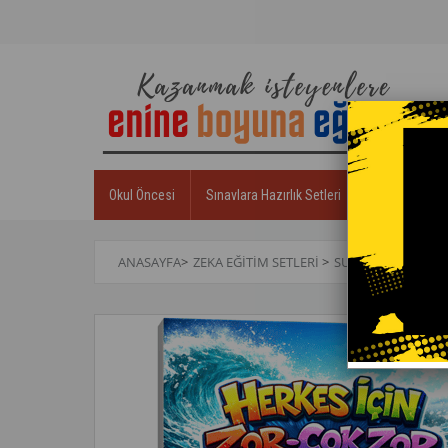
Okul Öncesi
Sınavlara Hazırlık Setleri
Zeka Eğitim S
ANASAYFA
>
ZEKA EĞITIM SETLERI
>
SUDOKU KITAPLAR