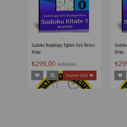
Kolay-
Sudoku Başlangıç Eğitim Seti Birinci
Sudoku 
Kitap
Kitap
₺299,00
₺29
₺399,00
kle
Sepete Ekle