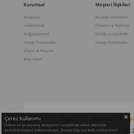
Kurumsal
Müşteri İlişkileri
Anasayfa
Müşteri Hizmetleri
Hakkımızda
Ödeme ve Teslimat
Mağazalarımız
Gizlilik ve Güvenlik
Hesap Numaraları
Hesap Numaraları
Visyon & Misyon
Bize Ulaşın
Çerez Kullanımı
Sizlere en iyi alışveriş deneyimini sunabilmek adına sitemizde
© 
çerezler(cookies) kullanmaktayız. Detaylı bilgi için Kvkk sözleşmesini