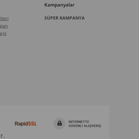
Kampanyalar​​​​
SÜPER KAMPANYA
leri
ları
riş
r.