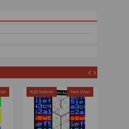
rün
%20
İndirim
Yeni Ürün