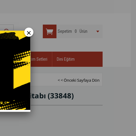
×
Sepetim
0
Ürün
r
Öğretici Eğitim Setleri
Dini Eğitim
< < Önceki Sayfaya Dön
Sudoku Kitabı
(33848)