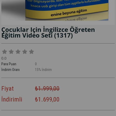
Çocuklar Için İngilizce Öğreten
Eğitim Video Seti
(1317)
0.0
Para Puan
0
İndirim Oranı
15
%
İndirim
Fiyat
₺1.999,00
İndirimli
₺1.699,00