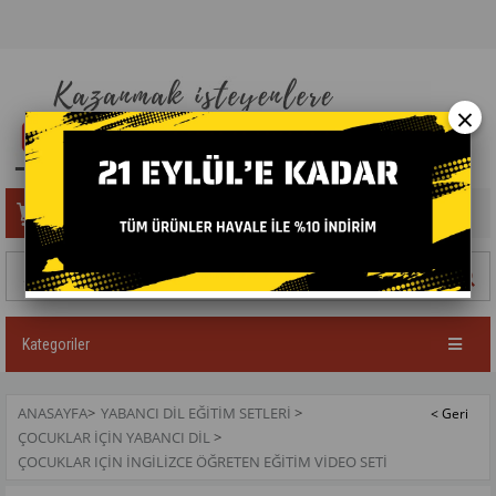
×
Sepetim
0
Ürün
Kategoriler
ANASAYFA
>
YABANCI DIL EĞITIM SETLERI
>
ÇOCUKLAR İÇIN YABANCI DIL
>
ÇOCUKLAR IÇIN İNGILIZCE ÖĞRETEN EĞITIM VIDEO SETI