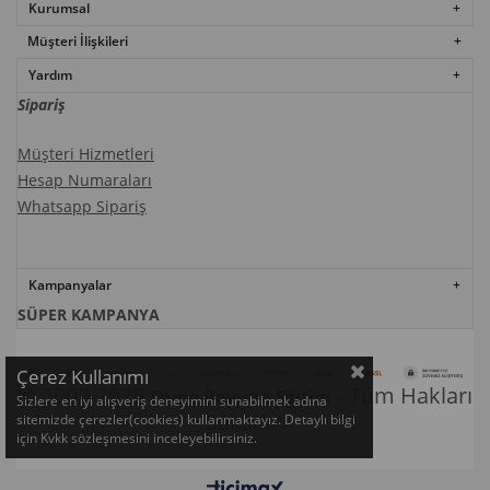
Kurumsal
Müşteri İlişkileri
Yardım
Sipariş
Müşteri Hizmetleri
Hesap Numaraları
Whatsapp Sipariş
Kampanyalar​​​​
SÜPER KAMPANYA
Çerez Kullanımı
© 2002-2025
- Tüm Hakları
Enine Boyuna Eğitim
Sizlere en iyi alışveriş deneyimini sunabilmek adına
Saklıdır.
sitemizde çerezler(cookies) kullanmaktayız. Detaylı bilgi
için Kvkk sözleşmesini inceleyebilirsiniz.