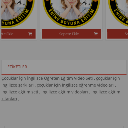
Sepete Ekle
Sepete Ekle
ETIKETLER
Çocuklar İçin İngilizce Öğreten Eğitim Video Seti
,
çoçuklar için
ingilizce şarkıları
,
çoçuklar için ingilizce öğrenme videoları
,
ingilizce eğitim seti
,
ingilizce eğitim videoları
,
ingilizce eğitim
kitapları
,