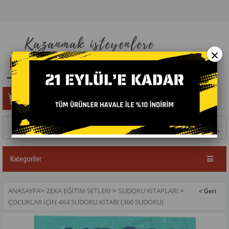
×
Sepetim
0
Ürün
Kategoriler
ANASAYFA
>
ZEKA EĞITIM SETLERI
>
SUDOKU KITAPLARI
>
ÇOCUKLAR İÇIN 4X4 SUDOKU KITABI (360 SUDOKU)