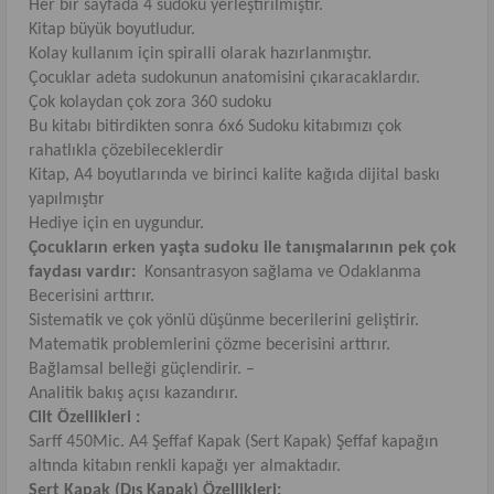
Her bir sayfada 4 sudoku yerleştirilmiştir.
Kitap büyük boyutludur.
Kolay kullanım için spiralli olarak hazırlanmıştır.
Çocuklar adeta sudokunun anatomisini çıkaracaklardır.
Çok kolaydan çok zora 360 sudoku
Bu kitabı bitirdikten sonra 6x6 Sudoku kitabımızı çok
rahatlıkla çözebileceklerdir
Kitap, A4 boyutlarında ve birinci kalite kağıda dijital baskı
yapılmıştır
Hediye için en uygundur.
Çocukların erken yaşta sudoku ile tanışmalarının pek çok
faydası vardır:
Konsantrasyon sağlama ve Odaklanma
Becerisini arttırır.
Sistematik ve çok yönlü düşünme becerilerini geliştirir.
Matematik problemlerini çözme becerisini arttırır.
Bağlamsal belleği güçlendirir. –
Analitik bakış açısı kazandırır.
Cilt Özellikleri :
Sarff 450Mic. A4 Şeffaf Kapak (Sert Kapak) Şeffaf kapağın
altında kitabın renkli kapağı yer almaktadır.
Sert Kapak (Dış Kapak) Özellikleri: