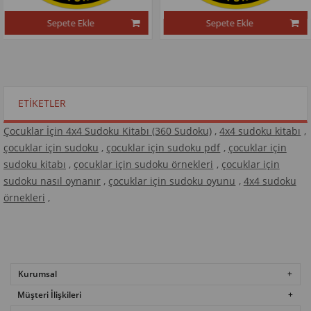
epete Ekle
Sepete Ekle
ETIKETLER
Çocuklar İçin 4x4 Sudoku Kitabı (360 Sudoku)
,
4x4 sudoku kitabı
,
çocuklar için sudoku
,
çocuklar için sudoku pdf
,
çocuklar için
sudoku kitabı
,
çocuklar için sudoku örnekleri
,
çocuklar için
sudoku nasıl oynanır
,
çocuklar için sudoku oyunu
,
4x4 sudoku
örnekleri
,
Kurumsal
Müşteri İlişkileri